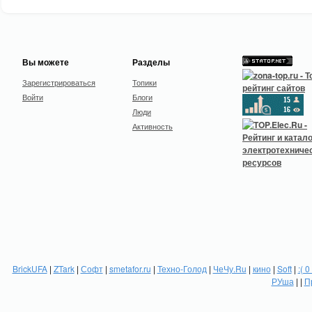
Вы можете
Разделы
Зарегистрироваться
Топики
Войти
Блоги
Люди
Активность
BrickUFA
|
ZTark
|
Софт
|
smetafor.ru
|
Техно-Голод
|
ЧеЧу.Ru
|
кино
|
Soft
|
:( 0
РУша
| |
П