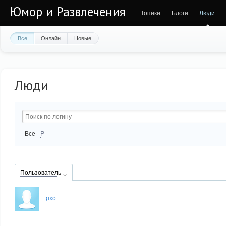
Юмор и Развлечения
Топики
Блоги
Люди
Все
Онлайн
Новые
Люди
Все
P
Пользователь
pxo