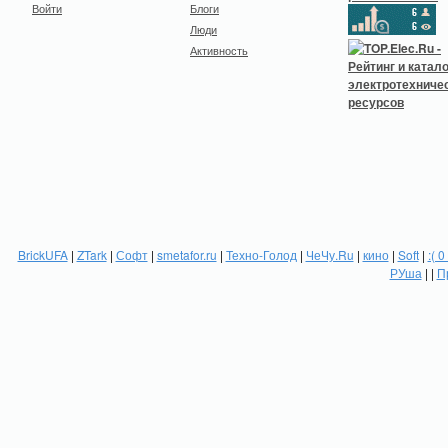
Войти
Блоги
Люди
Активность
BrickUFA
|
ZTark
|
Софт
|
smetafor.ru
|
Техно-Голод
|
ЧеЧу.Ru
|
кино
|
Soft
|
:( 0
РУша
| |
П