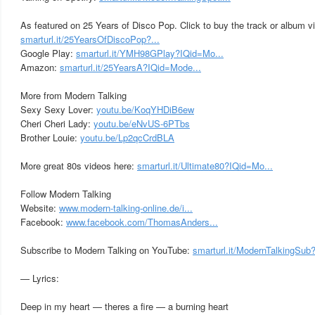
As featured on 25 Years of Disco Pop. Click to buy the track or album v
smarturl.it/25YearsOfDiscoPop?...
Google Play:
smarturl.it/YMH98GPlay?IQid=Mo...
Amazon:
smarturl.it/25YearsA?IQid=Mode...
More from Modern Talking
Sexy Sexy Lover:
youtu.be/KoqYHDiB6ew
Cheri Cheri Lady:
youtu.be/eNvUS-6PTbs
Brother Louie:
youtu.be/Lp2qcCrdBLA
More great 80s videos here:
smarturl.it/Ultimate80?IQid=Mo...
Follow Modern Talking
Website:
www.modern-talking-online.de/i...
Facebook:
www.facebook.com/ThomasAnders...
Subscribe to Modern Talking on YouTube:
smarturl.it/ModernTalkingSub?I
— Lyrics:
Deep in my heart — theres a fire — a burning heart