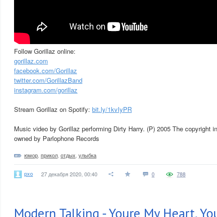
Follow Gorillaz online:
gorillaz.com
facebook.com/Gorillaz
twitter.com/GorillazBand
instagram.com/gorillaz
Stream Gorillaz on Spotify:
bit.ly/1kvIyPR
Music video by Gorillaz performing Dirty Harry. (P) 2005 The copyright in
owned by Parlophone Records
юмор
,
прикол
,
отдых
,
улыбка
pxo
27 декабря 2020, 00:40
0
788
Modern Talking - Youre My Heart, Yo