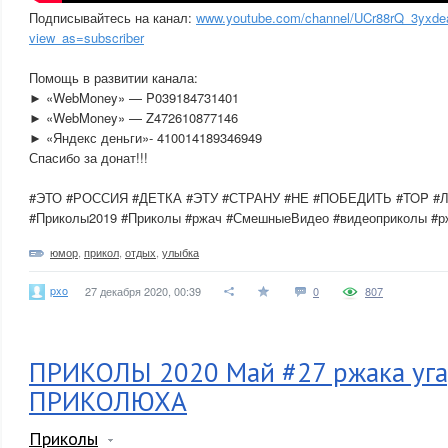
Подписывайтесь на канал:
www.youtube.com/channel/UCr88rQ_3yxde
view_as=subscriber
Помощь в развитии канала:
► «WebMoney» — P039184731401
► «WebMoney» — Z472610877146
► «Яндекс деньги»- 410014189346949
Спасибо за донат!!!
#ЭТО #РОССИЯ #ДЕТКА #ЭТУ #СТРАНУ #НЕ #ПОБЕДИТЬ #TOP #
#Приколы2019 #Приколы #ржач #СмешныеВидео #видеоприколы #р
юмор
,
прикол
,
отдых
,
улыбка
pxo
27 декабря 2020, 00:39
0
807
ПРИКОЛЫ 2020 Май #27 ржака уга
ПРИКОЛЮХА
Приколы