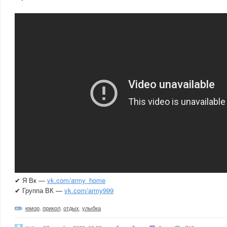
✔ Я Вк —
vk.com/army_home
✔ Группа ВК —
vk.com/army999
юмор
,
прикол
,
отдых
,
улыбка
pxo