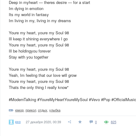
Deep in myheart — theres desire — for a start
Im dying in emotion
Its my world in fantasy
Im living in my, living in my dreams
Youre my heart, youre my Soul 98
Ill keep it shining everywhere I go
Youre my heart, youre my Soul 98
Ill be holdingyou forever
Stay with you together
Youre my heart, youre my Soul 98
Yeah, Im feeling that our love will grow
Youre my heart, youre my Soul 98
Thats the only thing I really know"
#ModernTalking #YoureMyHeartYoureMySoul #Vevo #Pop #OfficialMusi
юмор
,
прикол
,
отдых
,
улыбка
pxo
27 декабря 2020, 00:39
0
825