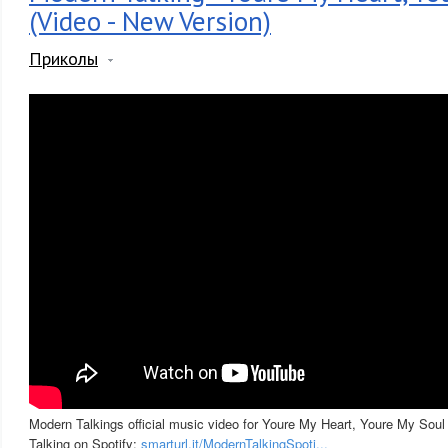
(Video - New Version)
Приколы
Modern Talkings official music video for Youre My Heart, Youre My Soul 
Talking on Spotify:
smarturl.it/ModernTalkingSpoti...