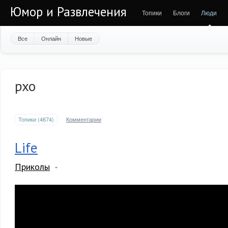
Юмор и Развлечения
Топики
Блоги
Люди
Все
Онлайн
Новые
pxo
Топики (4674)
Комментарии
Life
Приколы