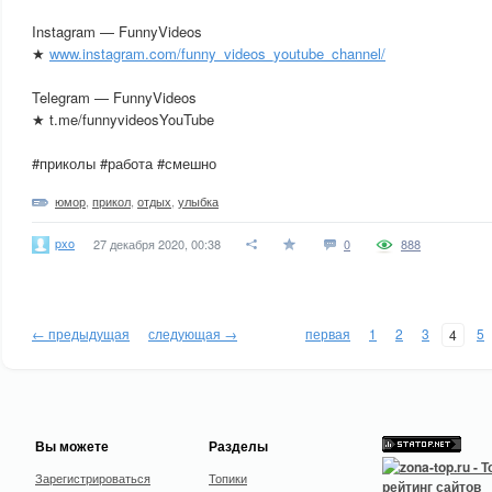
Instagram — FunnyVideos
★
www.instagram.com/funny_videos_youtube_channel/
Telegram — FunnyVideos
★ t.me/funnyvideosYouTube
#приколы #работа #смешно
юмор
,
прикол
,
отдых
,
улыбка
pxo
27 декабря 2020, 00:38
0
888
← предыдущая
следующая →
первая
1
2
3
5
4
Вы можете
Разделы
Зарегистрироваться
Топики