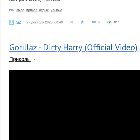
юмор
,
прикол
,
отдых
,
улыбка
pxo
27 декабря 2020, 00:40
0
811
Gorillaz - Dirty Harry (Official Video)
Приколы