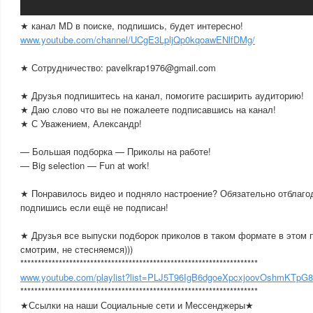
★ канал MD в поиске, подпишись, будет интересно!
www.youtube.com/channel/UCgE3LpljQp0kqoawENlfDMg/
★ Сотрудничество: pavelkrap1976@gmail.com
★ Друзья подпишитесь на канал, помогите расширить аудиторию!
★ Даю слово что вы не пожалеете подписавшись на канал!
★ С Уважением, Александр!
— Большая подборка — Приколы на работе!
— Big selection — Fun at work!
★ Понравилось видео и подняло настроение? Обязательно отблагод
подпишись если ещё не подписан!
★ Друзья все выпуски подборок приколов в таком формате в этом 
смотрим, не стесняемся)))
********************************************************************
www.youtube.com/playlist?list=PLJ5T96IgB6dgoeXpcxjoovOshmKTpG
********************************************************************
★Ссылки на наши Социальные сети и Мессенджеры★