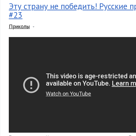
Эту страну не победить! Русские 
#23
Приколы