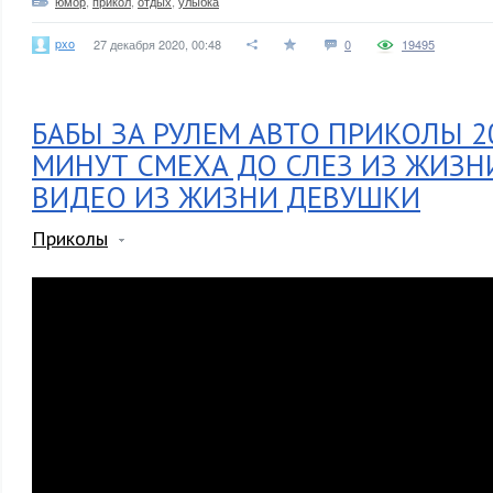
юмор
,
прикол
,
отдых
,
улыбка
pxo
27 декабря 2020, 00:48
0
19495
БАБЫ ЗА РУЛЕМ АВТО ПРИКОЛЫ 20
МИНУТ СМЕХА ДО СЛЕЗ ИЗ ЖИЗН
ВИДЕО ИЗ ЖИЗНИ ДЕВУШКИ
Приколы