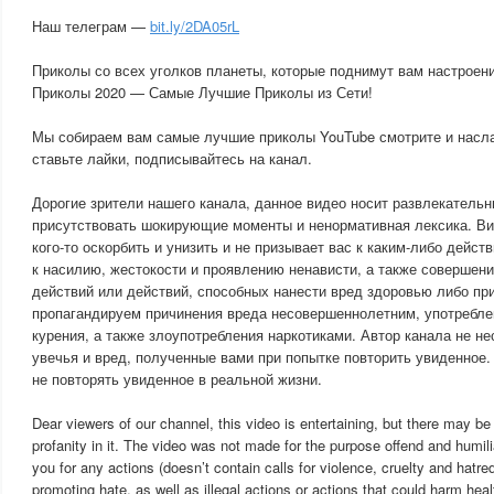
Наш телеграм —
bit.ly/2DA05rL
Приколы со всех уголков планеты, которые поднимут вам настроени
Приколы 2020 — Самые Лучшие Приколы из Сети!
Мы собираем вам самые лучшие приколы YouTube смотрите и насл
ставьте лайки, подписывайтесь на канал.
Дорогие зрители нашего канала, данное видео носит развлекательны
присутствовать шокирующие моменты и ненормативная лексика. Ви
кого-то оскорбить и унизить и не призывает вас к каким-либо дейс
к насилию, жестокости и проявлению ненависти, а также совершен
действий или действий, способных нанести вред здоровью либо при
пропагандируем причинения вреда несовершеннолетним, употребле
курения, а также злоупотребления наркотиками. Автор канала не не
увечья и вред, полученные вами при попытке повторить увиденное
не повторять увиденное в реальной жизни.
Dear viewers of our channel, this video is entertaining, but there may
profanity in it. The video was not made for the purpose offend and humil
you for any actions (doesn’t contain calls for violence, cruelty and hatred
promoting hate, as well as illegal actions or actions that could harm heal