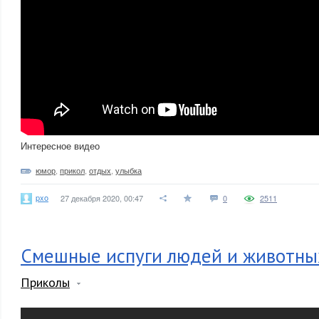
Интересное видео
юмор
,
прикол
,
отдых
,
улыбка
pxo
27 декабря 2020, 00:47
0
2511
Смешные испуги людей и животны
Приколы