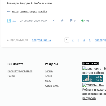
#камера #видео #Необъяснимо
юмор
,
прикол
,
отдых
,
улыбка
pxo
27 декабря 2020, 00:44
0
931
← предыдущая
следующая →
2
3
4
5
послед
1
Вы можете
Разделы
Зарегистрироваться
Топики
Войти
Блоги
Люди
Активность