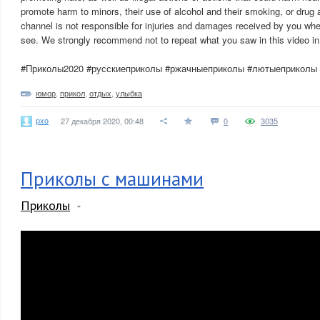
promote harm to minors, their use of alcohol and their smoking, or drug
channel is not responsible for injuries and damages received by you whe
see. We strongly recommend not to repeat what you saw in this video in r
#Приколы2020 #русскиеприколы #ржачныеприколы #лютыеприколы
юмор
,
прикол
,
отдых
,
улыбка
pxo
27 декабря 2020, 00:48
0
3035
Приколы с машинами
Приколы