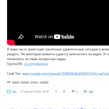
В мире часто происходят различные удивительные ситуации и моме
увидеть. Но некоторые моменты удается запечатлеть на видео. И т
посмотреть на такие интересные кадры.
Группа ВК:
vk.com/skaytop1
Скай Топ:
www.youtube.com/channel/UCWiR9Ki8oDHZKt3TgfhJ-pw?sub
юмор
,
прикол
,
отдых
,
улыбка
pxo
27 декабря 2020, 00:45
0
959