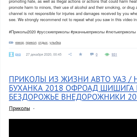
promoting hate, as well as illegal actions or actions that could harm heal
promote harm to minors, their use of alcohol and their smoking, or drug
channel is not responsible for injuries and damages received by you whe
see. We strongly recommend not to repeat what you saw in this video in r
#Приколы2020 #русскиеприколы #ржачныеприколы #лютыеприколы
юмор
,
прикол
,
отдых
,
улыбка
pxo
27 декабря 2020, 00:45
0
931
ПРИКОЛЫ ИЗ ЖИЗНИ АВТО УАЗ / 
БУХАНКА 2018 ОФРОАД ШИШИГА
БЕЗДОРОЖЬЕ ВНЕДОРОЖНИКИ 20
Приколы