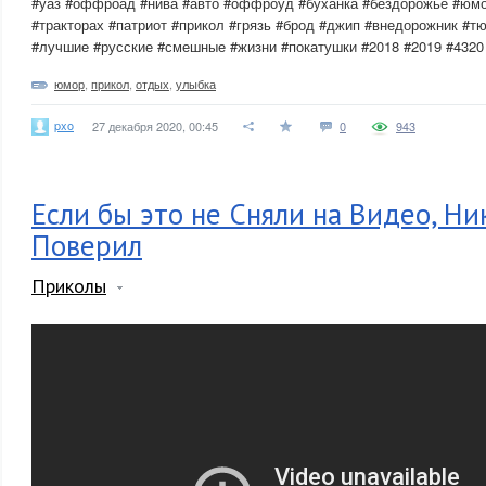
#уаз #оффроад #нива #авто #оффроуд #буханка #бездорожье #юмо
#тракторах #патриот #прикол #грязь #брод #джип #внедорожник #т
#лучшие #русские #смешные #жизни #покатушки #2018 #2019 #4320 #
юмор
,
прикол
,
отдых
,
улыбка
pxo
27 декабря 2020, 00:45
0
943
Если бы это не Сняли на Видео, Ни
Поверил
Приколы