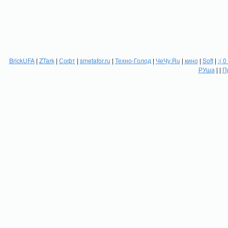
BrickUFA
|
ZTark
|
Софт
|
smetafor.ru
|
Техно-Голод
|
ЧеЧу.Ru
|
кино
|
Soft
|
:( 0
РУша
| |
П