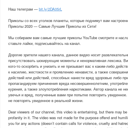
Наш телеграм —
bit.ly/2DA05rL
Приколы со всех уголков планеты, которые поднимут вам настроени
Приколы 2020 — Самые Лучшие Приколы из Сети!
Мы собираем вам самые лучшие приколы YouTube смотрите и насл
ставьте лайки, подписывайтесь на канал.
Дорогие зрители нашего канала, данное видео носит развлекательны
присутствовать шокирующие моменты и ненормативная лексика. Ви
кого-то оскорбить и унизить и не призывает вас к каким-либо дейс
к насилию, жестокости и проявлению ненависти, а также совершен
действий или действий, способных нанести вред здоровью либо при
пропагандируем причинения вреда несовершеннолетним, употребле
курения, а также злоупотребления наркотиками. Автор канала не не
увечья и вред, полученные вами при попытке повторить увиденное
не повторять увиденное в реальной жизни.
Dear viewers of our channel, this video is entertaining, but there may
profanity in it. The video was not made for the purpose offend and humil
you for any actions (doesn’t contain calls for violence, cruelty and hatred