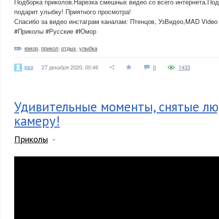
Подборка приколов.Нарезка смешных видео со всего интернета.Под
подарит улыбку! Приятного просмотра!
Спасибо за видео инстаграм каналам: Птенцов, УзВидео,MAD Video 
#Приколы #Русские #Юмор
юмор
,
прикол
,
отдых
,
улыбка
pxo
27 декабря 2020, 00:46
0
1433
Удивительные моменты, снятые лю
камеру!
Приколы