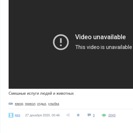
Смешные испуги людей и животных
юмор
,
прикол
,
отдых
,
улыбка
pxo
27 декабря 2020, 00:46
0
2043