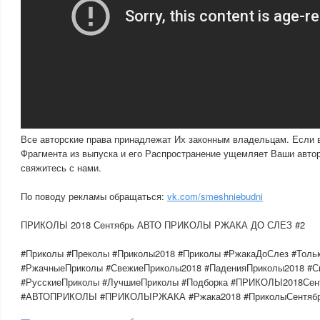
Все авторские права принадлежат Их законным владельцам. Если 
Фрагмента из выпуска и его Распространение ущемляет Ваши автор
свяжитесь с нами.
По поводу рекламы обращаться:
vk.com/smeshniebudni
ПРИКОЛЫ 2018 Сентябрь АВТО ПРИКОЛЫ РЖАКА ДО СЛЕЗ #2
#Приколы #Преколы #Приколы2018 #Приколы #РжакаДоСлез #Тол
#РжачныеПриколы #СвежиеПриколы2018 #ПаденияПриколы2018 #С
#РусскиеПриколы #ЛучшиеПриколы #Подборка #ПРИКОЛЫ2018Сент
#АВТОПРИКОЛЫ #ПРИКОЛЫРЖАКА #Ржака2018 #ПриколыСентябр