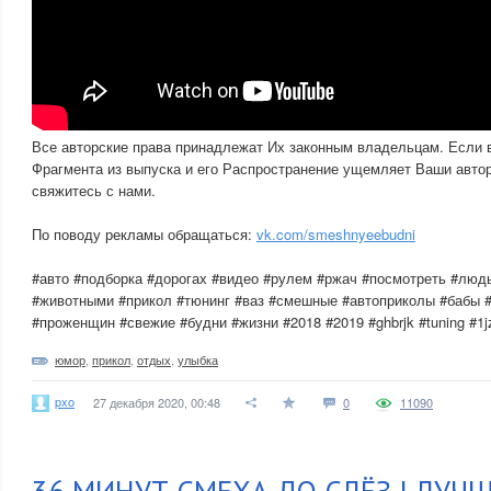
Все авторские права принадлежат Их законным владельцам. Если 
Фрагмента из выпуска и его Распространение ущемляет Ваши автор
свяжитесь с нами.
По поводу рекламы обращаться:
vk.com/smeshnyeebudni
#авто #подборка #дорогах #видео #рулем #ржач #посмотреть #люд
#животными #прикол #тюнинг #ваз #смешные #автоприколы #бабы 
#проженщин #свежие #будни #жизни #2018 #2019 #ghbrjk #tuning #1jz
юмор
,
прикол
,
отдых
,
улыбка
pxo
27 декабря 2020, 00:48
0
11090