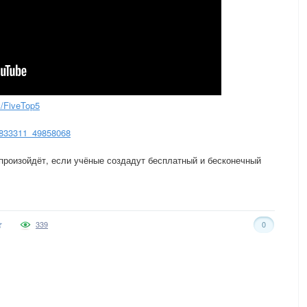
ly/FiveTop5
6833311_49858068
 произойдёт, если учёные создадут бесплатный и бесконечный
339
0