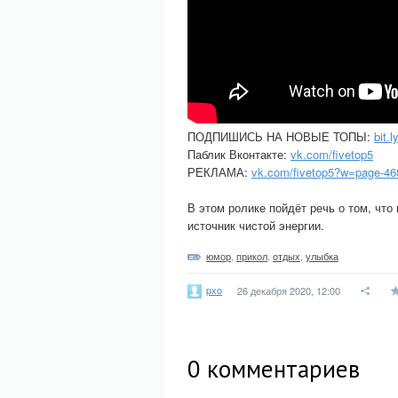
ПОДПИШИСЬ НА НОВЫЕ ТОПЫ:
bit.
Паблик Вконтакте:
vk.com/fivetop5
РЕКЛАМА:
vk.com/fivetop5?w=page-4
В этом ролике пойдёт речь о том, что
источник чистой энергии.
юмор
,
прикол
,
отдых
,
улыбка
pxo
26 декабря 2020, 12:00
0
комментариев