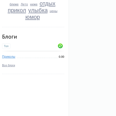
отдых
ближе
Лето
ниже
прикол
улыбка
цены
юмор
Блоги
Топ
Приколы
0.00
Все блоги