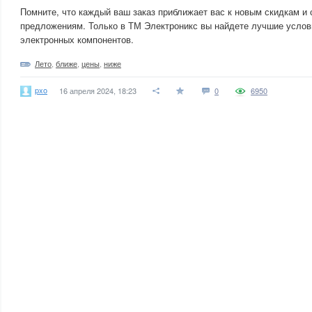
Помните, что каждый ваш заказ приближает вас к новым скидкам и
предложениям. Только в ТМ Электроникс вы найдете лучшие услов
электронных компонентов.
Лето
,
ближе
,
цены
,
ниже
pxo
16 апреля 2024, 18:23
0
6950