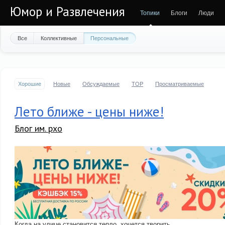
Юмор и Развлечения
Топики
Блоги
Люди
Все
Коллективные
Персональные
Хорошие
Новые
Обсуждаемые
TOP
Просматриваемые
Лето ближе - цены ниже!
Блог им. pxo
Когда на улице становится тепло, хочется творить.