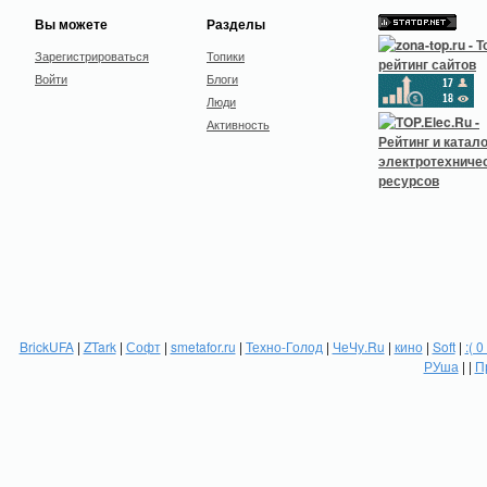
Вы можете
Разделы
Зарегистрироваться
Топики
Войти
Блоги
Люди
Активность
BrickUFA
|
ZTark
|
Софт
|
smetafor.ru
|
Техно-Голод
|
ЧеЧу.Ru
|
кино
|
Soft
|
:( 0
РУша
| |
П