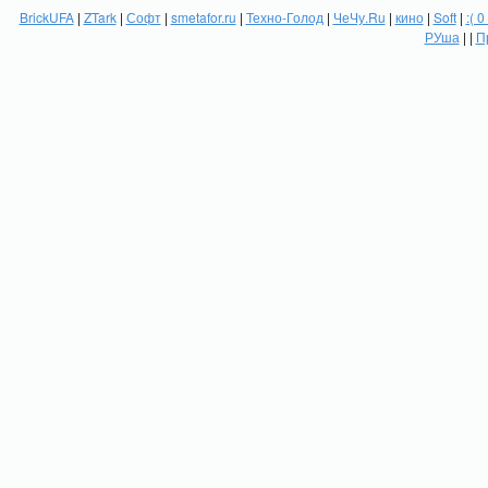
BrickUFA
|
ZTark
|
Софт
|
smetafor.ru
|
Техно-Голод
|
ЧеЧу.Ru
|
кино
|
Soft
|
:( 0
РУша
| |
П