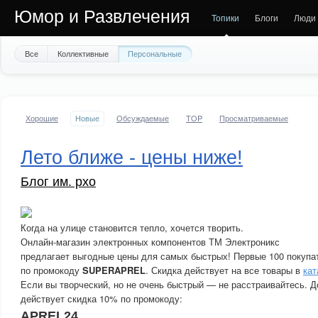
Юмор и Развлечения
Топики
Блоги
Люди
Все
Коллективные
Персональные
Хорошие
Новые
Обсуждаемые
TOP
Просматриваемые
Лето ближе - цены ниже!
Блог им. pxo
Когда на улице становится тепло, хочется творить.
Онлайн-магазин электронных компонентов ТМ Электроникс
предлагает выгодные цены для самых быстрых! Первые 100 покупа
по промокоду
SUPERAPREL
. Скидка действует на все товары в
кат
Если вы творческий, но не очень быстрый — не расстраивайтесь. Д
действует скидка 10% по промокоду:
APREL24