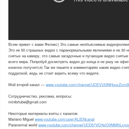
Всем привет с вами Феликс) Это самые необъяснимые видеоролики
Это не 50 страшных видео с паранормальными явлениями и не 30
снятых на камеру, это самые загадочные и пугающие видео снятые
всего мира. Попробуй досмотреть видео до конца и не разу не офиге
конечно получится) Так же пишите в комментариях какие видео счит
подделкой, ведь не стоит верить всему что видите.
Мой второй канал —
www.youtube.com/channel/UCEVUI3NHouxZxm
Сотрудничество, реклама, вопросы:
minibrtube@gmail.com
Некоторые материалы взяты с каналов:
Mariano Miguel
www.youtube.com/user/ALIENcanal
Paranormal world
www.youtube.com/channel/UCD57VCHsiOIfMMttLxmsY