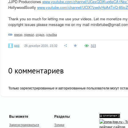
JJPD Producciones
www.youtube.com/channel/UCexQDiKuq6eCA1Np
HollywoodScotty
www.youtube.com/channel/UClX7zwdyHpA4TnQ-85ic
Thank you so much for letting me use your videos. Let me monetize my 
copyright issues please message me on my mail minibrtube@gmail.co
юмор
,
прикол
,
отдых
,
улыбка
pxo
26 декабря 2020, 23:32
523
0
комментариев
Только зарегистрированные и авторизованные пользователи могут оста
Вы можете
Разделы
Зарегистрироваться
Топики