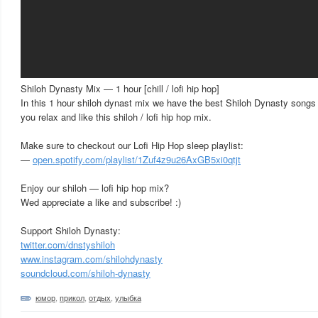
Shiloh Dynasty Mix — 1 hour [chill / lofi hip hop]
In this 1 hour shiloh dynast mix we have the best Shiloh Dynasty songs
you relax and like this shiloh / lofi hip hop mix.
Make sure to checkout our Lofi Hip Hop sleep playlist:
—
open.spotify.com/playlist/1Zuf4z9u26AxGB5xi0qtjt
Enjoy our shiloh — lofi hip hop mix?
Wed appreciate a like and subscribe! :)
Support Shiloh Dynasty:
twitter.com/dnstyshiloh
www.instagram.com/shilohdynasty
soundcloud.com/shiloh-dynasty
юмор
,
прикол
,
отдых
,
улыбка