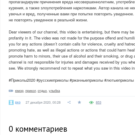
пропагандируем причинения вреда несовершеннолетним, употребле
курения, а также злоупотребления наркотиками. Автор канала не не
увечья и вред, полученные вами при попытке повторить увиденное
не повторять увиденное в реальной жизни.
Dear viewers of our channel, this video is entertaining, but there may
profanity in it. The video was not made for the purpose offend and humil
you for any actions (doesn’t contain calls for violence, cruelty and hatred
promoting hate, as well as illegal actions or actions that could harm heal
promote harm to minors, their use of alcohol and their smoking, or drug
channel is not responsible for injuries and damages received by you whe
see. We strongly recommend not to repeat what you saw in this video in r
#Приколы2020 #русскиеприколы #ржачныеприколы #лютыеприколы
юмор
,
прикол
,
отдых
,
улыбка
pxo
27 декабря 2020, 00:28
853
0
комментариев