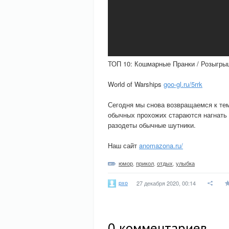
ТОП 10: Кошмарные Пранки / Розыгрыш
World of Warships
goo-gl.ru/5rrk
Сегодня мы снова возвращаемся к теме
обычных прохожих стараются нагнать
разодеты обычные шутники.
Наш сайт
anomazona.ru/
юмор
,
прикол
,
отдых
,
улыбка
pxo
27 декабря 2020, 00:14
0
комментариев