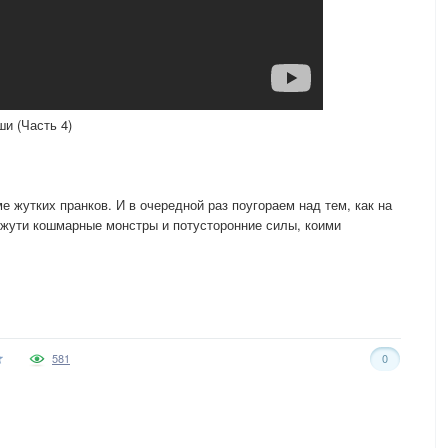
и (Часть 4)
 жутких пранков. И в очередной раз поугораем над тем, как на
 жути кошмарные монстры и потусторонние силы, коими
581
0