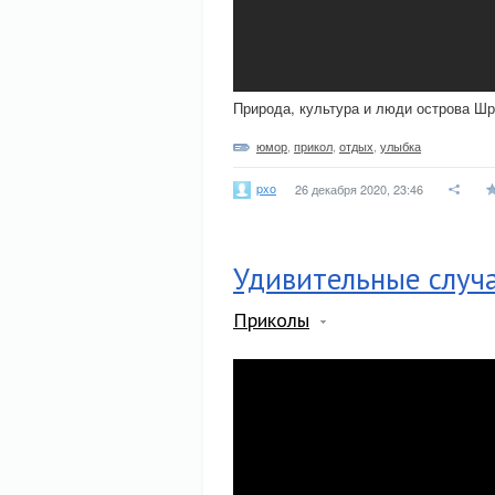
Природа, культура и люди острова Шр
юмор
,
прикол
,
отдых
,
улыбка
pxo
26 декабря 2020, 23:46
Удивительные случа
Приколы