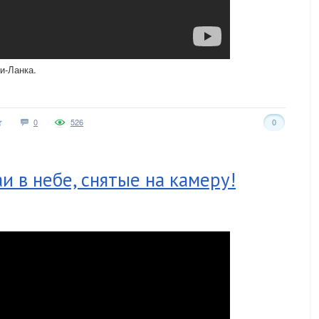
и-Ланка.
0
526
0
и в небе, снятые на камеру!