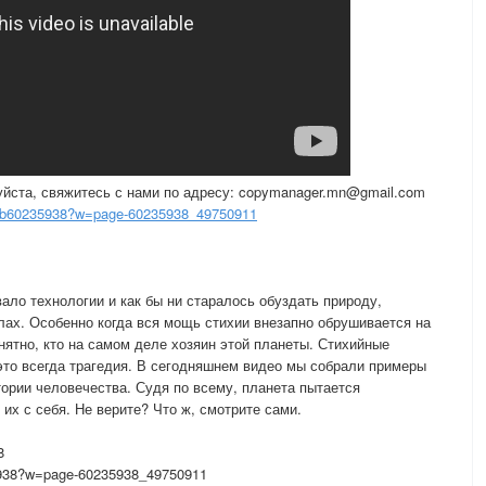
уйста, свяжитесь с нами по адресу: copymanager.mn@gmail.com
ub60235938?w=page-60235938_49750911
ало технологии и как бы ни старалось обуздать природу,
илах. Особенно когда вся мощь стихии внезапно обрушивается на
нятно, кто на самом деле хозяин этой планеты. Стихийные
это всегда трагедия. В сегодняшнем видео мы собрали примеры
ории человечества. Судя по всему, планета пытается
 их с себя. Не верите? Что ж, смотрите сами.
8
938?w=page-60235938_49750911