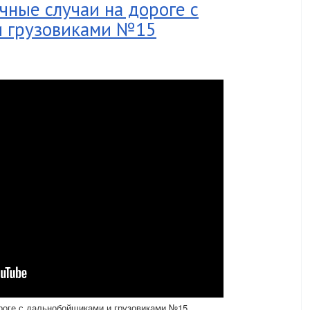
ные случаи на дороге с
и грузовиками №15
роге с дальнобойщиками и грузовиками №15