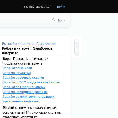
Зарегистрироваться
Войти
Найти
Высший в интернете - Развлечение
Работа в интернет | Заработок в
интернете
Sape
- Передовые технологии
продвижения в интернете
Заработок
Ссылки
Заработок
Статьи
Заработок
вечные ссылки
Заработок
SEO продвижения сайтов
Заработок
Тизеры / банеры
Заработок
Мединая реклама
Заработок
мониторинг отзывов и
привлечения клиентов
Miralinks
- покупка\продажа вечных
ссылок, статей ! Лидирующая система
статейного маркетинга .