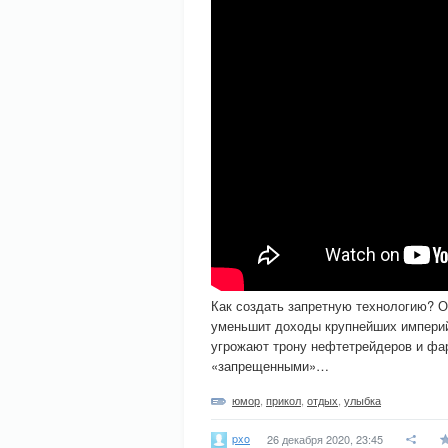
Как создать запретную технологию? О
уменьшит доходы крупнейших империй 
угрожают трону нефтетрейдеров и фа
«запрещенными»…
юмор
,
прикол
,
отдых
,
улыбка
pxo
26 декабря 2020, 23:45