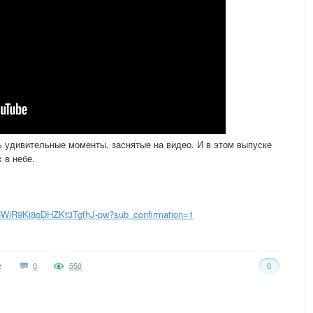
 удивительные моменты, заснятые на видео. И в этом выпуске
 в небе.
CWiR9Ki8oDHZKt3TgfhJ-pw?sub_confirmation=1
0
550
0