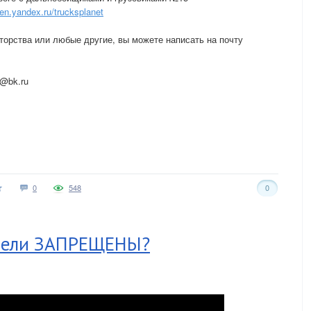
en.yandex.ru/trucksplanet
вторства или любые другие, вы можете написать на почту
@bk.ru
0
548
0
тели ЗАПРЕЩЕНЫ?