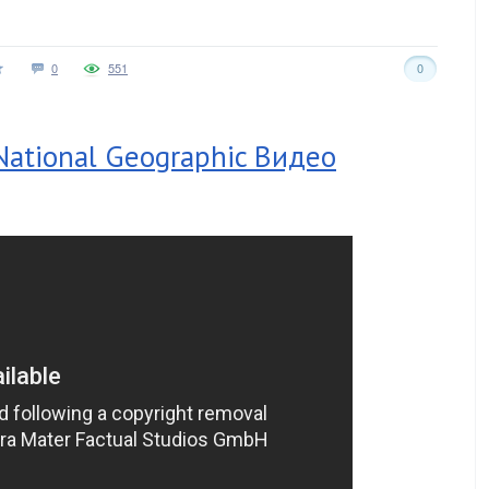
0
551
0
ational Geographic Видео