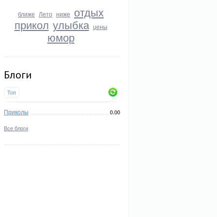
отдых
ближе
Лето
ниже
прикол
улыбка
цены
юмор
Блоги
Топ
Приколы
0.00
Все блоги