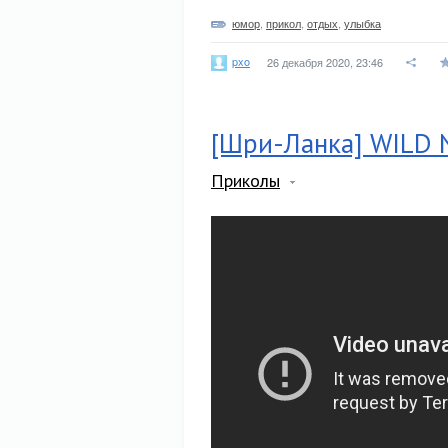
юмор
,
прикол
,
отдых
,
улыбка
pxo
26 декабря 2020, 23:46
[Шри-Ланка] WILD N
Приколы