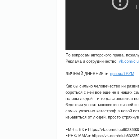
По вопросам авторского права, пожал
Реклама и сотрудничество:
vk.com/cl
ЛИЧНЫЙ ДНЕВНИК ►
goo.su/1RZM
Как бы сильно человечество ни развив
бороться с ней все еще не в наших с
головы людей – и тогда становится по
бедствия уносят множество жизней и 
самых ужасных катастроф в новой ист
избавиться от людей, просто стряхнув
◓МН в ВК►https://vk.com/club6023593
◓РЕКЛАМА►https://vk.com/club60235