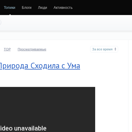
Топики
Блоги
Люди
Активность
TOP
Просматриваемые
За все время
Природа Сходила с Ума