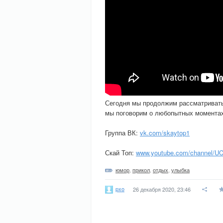
Сегодня мы продолжим рассматривать
мы поговорим о любопытных моментах
Группа ВК:
vk.com/skaytop1
Скай Топ:
www.youtube.com/channel/U
юмор
,
прикол
,
отдых
,
улыбка
pxo
26 декабря 2020, 23:46