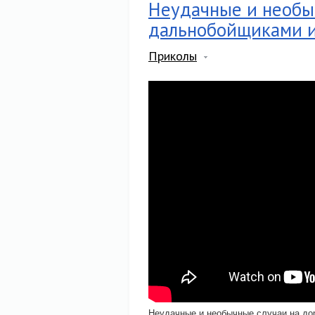
Неудачные и необыч
дальнобойщиками 
Приколы
Неудачные и необычные случаи на до