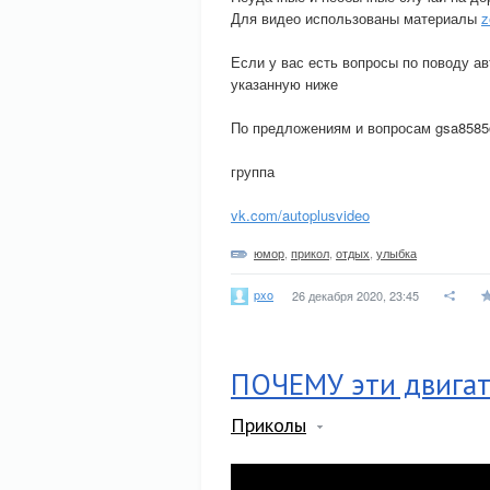
Для видео использованы материалы
z
Если у вас есть вопросы по поводу а
указанную ниже
По предложениям и вопросам gsa8585
группа
vk.com/autoplusvideo
юмор
,
прикол
,
отдых
,
улыбка
pxo
26 декабря 2020, 23:45
ПОЧЕМУ эти двига
Приколы