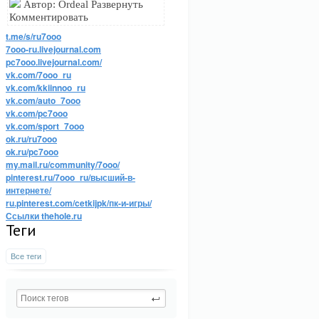
Автор: Ordeal Развернуть
Комментировать
t.me/s/ru7ooo
7ooo-ru.livejournal.com
pc7ooo.livejournal.com/
vk.com/7ooo_ru
vk.com/kkiinnoo_ru
vk.com/auto_7ooo
vk.com/pc7ooo
vk.com/sport_7ooo
ok.ru/ru7ooo
ok.ru/pc7ooo
my.mail.ru/community/7ooo/
pinterest.ru/7ooo_ru/высший-в-
интернете/
ru.pinterest.com/cetkijpk/пк-и-игры/
Ссылки thehole.ru
Теги
Все теги