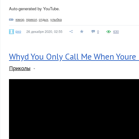
Auto-generated by YouTube.
юмор
,
прикол
,
отдых
,
улыбка
pxo
26 декабря 2020, 02:55
0
630
Whyd You Only Call Me When Youre
Приколы