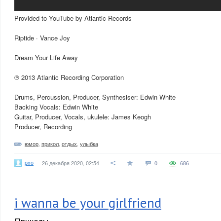
Provided to YouTube by Atlantic Records
Riptide · Vance Joy
Dream Your Life Away
℗ 2013 Atlantic Recording Corporation
Drums, Percussion, Producer, Synthesiser: Edwin White
Backing Vocals: Edwin White
Guitar, Producer, Vocals, ukulele: James Keogh
Producer, Recording
юмор
,
прикол
,
отдых
,
улыбка
pxo
26 декабря 2020, 02:54
0
686
i wanna be your girlfriend