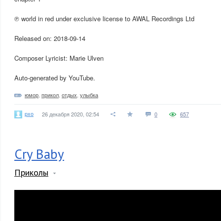
℗ world in red under exclusive license to AWAL Recordings Ltd
Released on: 2018-09-14
Composer Lyricist: Marie Ulven
Auto-generated by YouTube.
юмор
,
прикол
,
отдых
,
улыбка
pxo
26 декабря 2020, 02:54
0
657
Cry Baby
Приколы