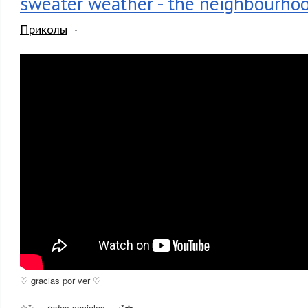
sweater weather - the neighbourhoo
Приколы
♡ gracias por ver ♡
☆*:.｡. redes sociales .｡.:*☆