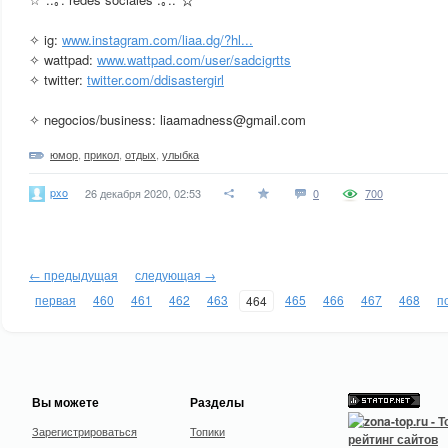
✧ ig:
www.instagram.com/liaa.dg/?hl...
✧ wattpad:
www.wattpad.com/user/sadcigrtts
✧ twitter:
twitter.com/ddisastergirl
✧ negocios/business: liaamadness@gmail.com
юмор
,
прикол
,
отдых
,
улыбка
pxo
26 декабря 2020, 02:53
0
700
← предыдущая
следующая →
первая
460
461
462
463
465
466
467
468
п
464
Вы можете
Разделы
Зарегистрироваться
Топики