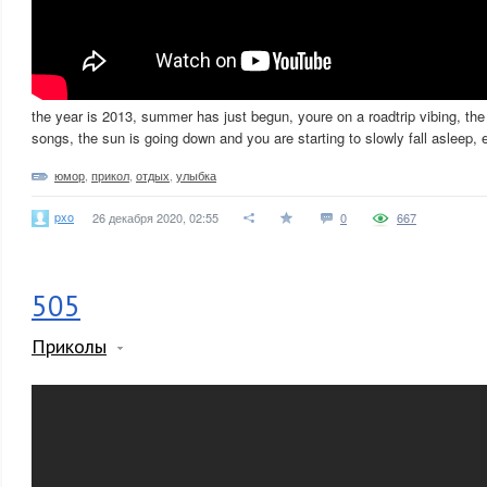
the year is 2013, summer has just begun, youre on a roadtrip vibing, the 
songs, the sun is going down and you are starting to slowly fall asleep, 
юмор
,
прикол
,
отдых
,
улыбка
pxo
26 декабря 2020, 02:55
0
667
505
Приколы