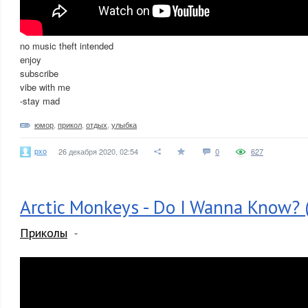
no music theft intended
enjoy
subscribe
vibe with me
-stay mad
юмор
,
прикол
,
отдых
,
улыбка
pxo
26 декабря 2020, 02:54
0
627
Arctic Monkeys - Do I Wanna Know? (
Приколы