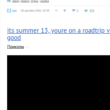
юмор
,
прикол
,
отдых
,
улыбка
pxo
26 декабря 2020, 02:55
0
578
its summer 13, youre on a roadtrip v
good
Приколы