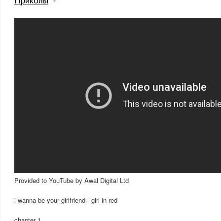
Приколы
Provided to YouTube by Awal Digital Ltd
i wanna be your girlfriend · girl in red
chapter 1