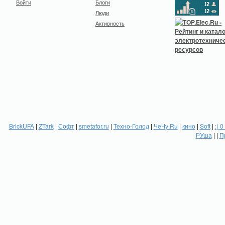
Войти
Блоги
Люди
Активность
BrickUFA
|
ZTark
|
Софт
|
smetafor.ru
|
Техно-Голод
|
ЧеЧу.Ru
|
кино
|
Soft
|
:( 0
РУша
| |
П