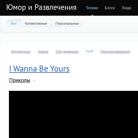
Юмор и Развлечения
Топики
Блоги
Люди
Все
Коллективные
Персональные
Интересные
Новые
Обсуждаемые
TOP
Просматриваемые
I Wanna Be Yours
Приколы