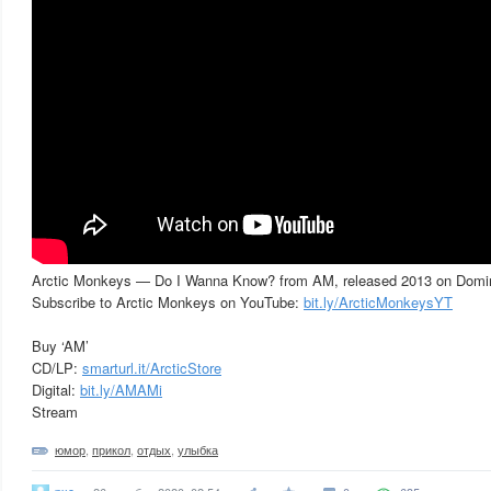
Arctic Monkeys — Do I Wanna Know? from AM, released 2013 on Domi
Subscribe to Arctic Monkeys on YouTube:
bit.ly/ArcticMonkeysYT
Buy ‘AM’
CD/LP:
smarturl.it/ArcticStore
Digital:
bit.ly/AMAMi
Stream
юмор
,
прикол
,
отдых
,
улыбка
pxo