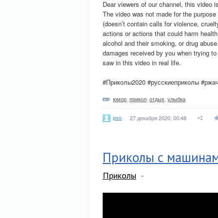
Dear viewers of our channel, this video i
The video was not made for the purpose 
(doesn’t contain calls for violence, cruelt
actions or actions that could harm health
alcohol and their smoking, or drug abuse.
damages received by you when trying to
saw in this video in real life.
#Приколы2020 #русскиеприколы #ржа
юмор
,
прикол
,
отдых
,
улыбка
pxo
27 декабря 2020, 00:48
Приколы с машина
Приколы