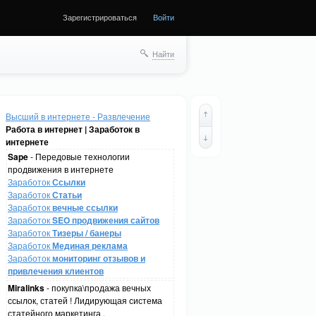
Зарегистрироваться
Войти
Найти
Высший в интернете - Развлечение
Работа в интернет | Заработок в
интернете
Sape
- Передовые технологии
продвижения в интернете
Заработок
Ссылки
Заработок
Статьи
Заработок
вечные ссылки
Заработок
SEO продвижения сайтов
Заработок
Тизеры / банеры
Заработок
Мединая реклама
Заработок
мониторинг отзывов и
привлечения клиентов
Miralinks
- покупка\продажа вечных
ссылок, статей ! Лидирующая система
статейного маркетинга .