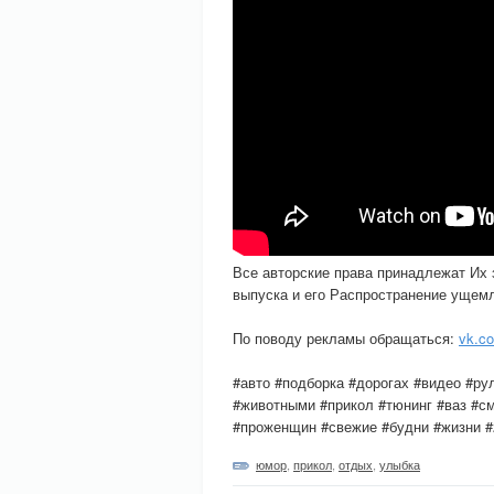
Все авторские права принадлежат Их
выпуска и его Распространение ущемл
По поводу рекламы обращаться:
vk.c
#авто #подборка #дорогах #видео #р
#животными #прикол #тюнинг #ваз #с
#проженщин #свежие #будни #жизни #20
юмор
,
прикол
,
отдых
,
улыбка