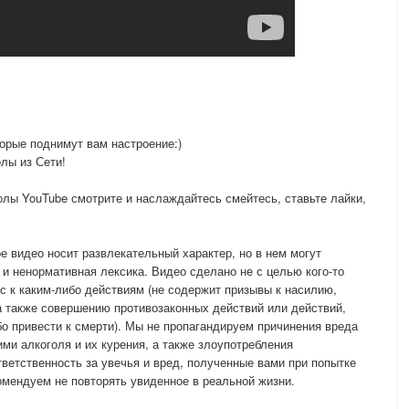
торые поднимут вам настроение:)
лы из Сети!
лы YouTube смотрите и наслаждайтесь смейтесь, ставьте лайки,
е видео носит развлекательный характер, но в нем могут
 ненормативная лексика. Видео сделано не с целью кого-то
ас к каким-либо действиям (не содержит призывы к насилию,
а также совершению противозаконных действий или действий,
о привести к смерти). Мы не пропагандируем причинения вреда
ми алкоголя и их курения, а также злоупотребления
тветственность за увечья и вред, полученные вами при попытке
омендуем не повторять увиденное в реальной жизни.