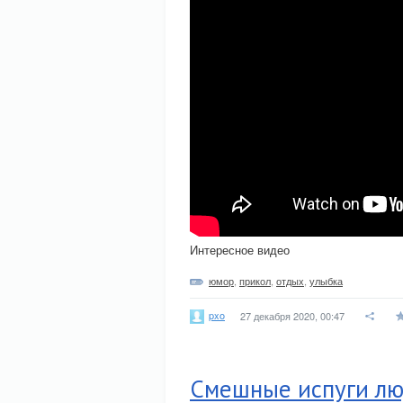
Интересное видео
юмор
,
прикол
,
отдых
,
улыбка
pxo
27 декабря 2020, 00:47
Смешные испуги лю