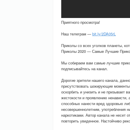
Приятного просмотра!
Наш телеграм —
bit.ly/2DA05rL
Приколы со всех уголков планеты, ко
Приколы 2020 — Самые Лучшие Прико
Мы собираем вам самые лучшие прико
подписывайтесь на канал.
Дорогие зрители нашего канала, данно
присутствовать шокирующие моменты и
оскорбить и унизить и не призывает в
жестокости и проявлению ненависти, 
способных нанести вред здоровью либ
несовершеннолетним, употребления ни
наркотиками. Автор канала не несет о
повторить увиденное. Настойчиво рек