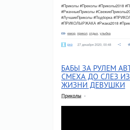
#Приколы #Преколы #Приколы2018 #
#РжачныеПриколы #СвежиеПриколы20
#ЛучшиеПриколы #Подборка #ПРИКО
#ПРИКОЛЫРЖАКА #Ржака2018 #Прико
юмор
,
прикол
,
отдых
,
улыбка
pxo
27 декабря 2020, 00:48
БАБЫ ЗА РУЛЕМ АВ
СМЕХА ДО СЛЕЗ И
ЖИЗНИ ДЕВУШКИ
Приколы