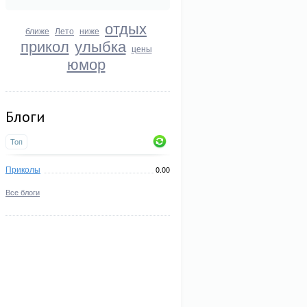
отдых
ближе
Лето
ниже
прикол
улыбка
цены
юмор
Блоги
Топ
Приколы
0.00
Все блоги