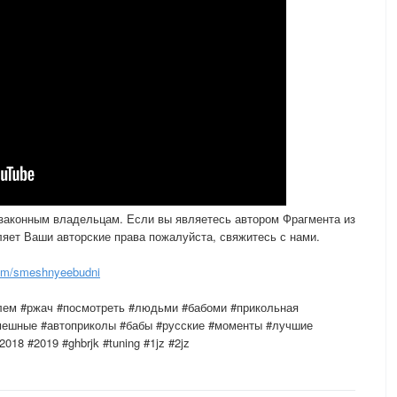
 законным владельцам. Если вы являетесь автором Фрагмента из
яет Ваши авторские права пожалуйста, свяжитесь с нами.
om/smeshnyeebudni
улем #ржач #посмотреть #людьми #бабоми #прикольная
мешные #автоприколы #бабы #русские #моменты #лучшие
18 #2019 #ghbrjk #tuning #1jz #2jz