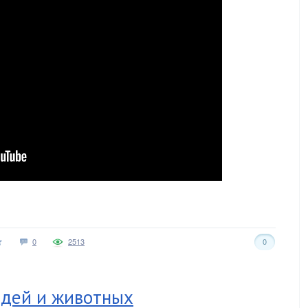
0
2513
0
дей и животных