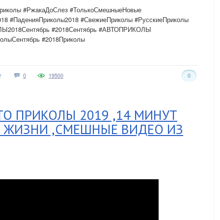
Приколы #РжакаДоСлез #ТолькоСмешныеНовые
18 #ПаденияПриколы2018 #СвежиеПриколы #РусскиеПриколы
ЛЫ2018Сентябрь #2018Сентябрь #АВТОПРИКОЛЫ
лыСентябрь #2018Приколы
0
19500
0
ТО ПРИКОЛЫ 2019 ,14 МИНУТ
З ЖИЗНИ ,СМЕШНЫЕ ВИДЕО ИЗ