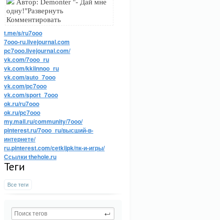
Автор: Demonter "- Дай мне
одну!"Развернуть
Комментировать
t.me/s/ru7ooo
7ooo-ru.livejournal.com
pc7ooo.livejournal.com/
vk.com/7ooo_ru
vk.com/kkiinnoo_ru
vk.com/auto_7ooo
vk.com/pc7ooo
vk.com/sport_7ooo
ok.ru/ru7ooo
ok.ru/pc7ooo
my.mail.ru/community/7ooo/
pinterest.ru/7ooo_ru/высший-в-
интернете/
ru.pinterest.com/cetkijpk/пк-и-игры/
Ссылки thehole.ru
Теги
Все теги