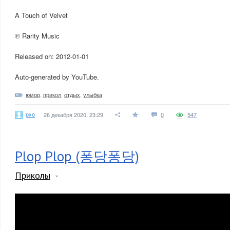
A Touch of Velvet
℗ Rarity Music
Released on: 2012-01-01
Auto-generated by YouTube.
юмор
,
прикол
,
отдых
,
улыбка
pxo
26 декабря 2020, 23:29
0
547
Plop Plop (퐁당퐁당)
Приколы