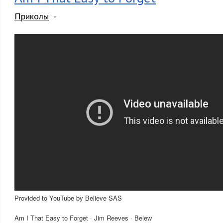
Приколы
Provided to YouTube by Believe SAS
Am I That Easy to Forget · Jim Reeves · Belew