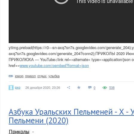
ytimg.preload(https://r3---sn-axq7sn7s.googlevideo.com/generate_204);yti
axq7sn7s.googlevideo.com/generate_204?conn2);ПРИКОЛЫ 2020 Июн
ПРИКОЛЮХА — YouTube<link rel=«alternate» type=«application/json 
href=«
www.youtube.com/oembed?format=json
юмор
,
прикол
,
отдых
,
улыбка
pxo
26 декабря 2020, 23:26
0
538
Азбука Уральских Пельменей - Х - 
Пельмени (2020)
Приколы