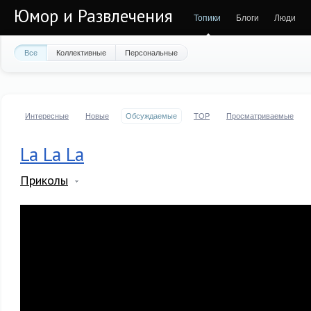
Юмор и Развлечения
Топики
Блоги
Люди
Все
Коллективные
Персональные
Интересные
Новые
Обсуждаемые
TOP
Просматриваемые
La La La
Приколы