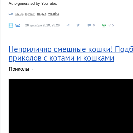
Auto-generated by YouTube.
юмор
,
прикол
,
отдых
,
улыбка
pxo
26 декабря 2020, 23:28
0
515
Неприлично смешные кошки! Под
приколов с котами и кошками
Приколы