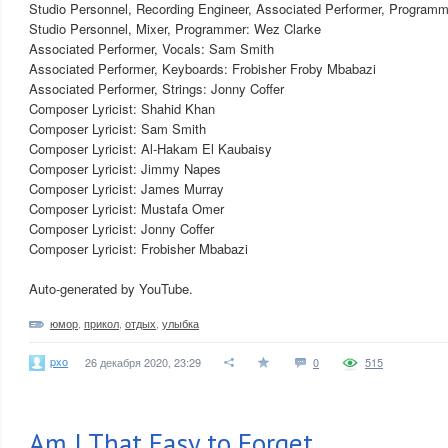
Studio Personnel, Recording Engineer, Associated Performer, Program
Studio Personnel, Mixer, Programmer: Wez Clarke
Associated Performer, Vocals: Sam Smith
Associated Performer, Keyboards: Frobisher Froby Mbabazi
Associated Performer, Strings: Jonny Coffer
Composer Lyricist: Shahid Khan
Composer Lyricist: Sam Smith
Composer Lyricist: Al-Hakam El Kaubaisy
Composer Lyricist: Jimmy Napes
Composer Lyricist: James Murray
Composer Lyricist: Mustafa Omer
Composer Lyricist: Jonny Coffer
Composer Lyricist: Frobisher Mbabazi
Auto-generated by YouTube.
юмор
,
прикол
,
отдых
,
улыбка
pxo
26 декабря 2020, 23:29
0
515
Am I That Easy to Forget