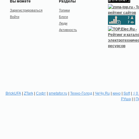
Вы можете
Разделы
Зарегистрироваться
Топики
Войти
Блоги
Люди
Активность
BrickUFA
|
ZTark
|
Софт
|
smetafor.ru
|
Техно-Голод
|
ЧеЧу.Ru
|
кино
|
Soft
|
:( 0
РУша
| |
П