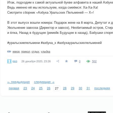
Итак, подходим к самой актуальной букве алфавита в нашей Азбуке
Ведь именно её мы используем, когда смеёмся: Ха-Ха-Ха!
Смотрите сборник «Азбука Уральских Пельменей — Х»!
В этот выпуск вошли номера: Подарок жене на 8 марта, Депутат и 
Увольнение завхоза (Директор и завхоз), Необитаемый остров, Сти
и ёлка, Назад в будущее (ремейк Будущее в назад), Бабушки споря
#уральскиепельмени #азбука_х #азбукауральскихпельменей
юмор
,
прикол
,
отдых
,
улыбка
pxo
26 декабря 2020, 23:26
0
502
← предыдущая
следующая →
первая
23
24
25
26
28
29
30
31
последняя
27