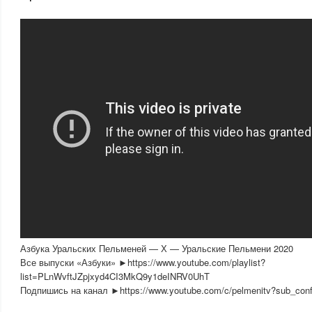
Азбука Уральских Пельменей — Х — Уральские Пельмени 2020
Все выпуски «Азбуки» ►https://www.youtube.com/playlist?
list=PLnWvftJZpjxyd4CI3MkQ9y1deINRV0UhT
Подпишись на канал ►https://www.youtube.com/c/pelmenitv?sub_conf