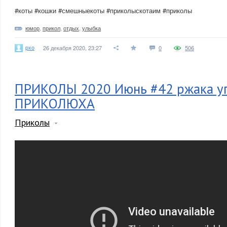
#коты #кошки #смешныекоты #приколыскотаим #приколы
юмор
,
прикол
,
отдых
,
улыбка
pxo
26 декабря 2020, 23:27
0
506
ПРИКОЛЫ 2020 Июнь #42 ржака уг
ПРИКОЛЮХА
Приколы