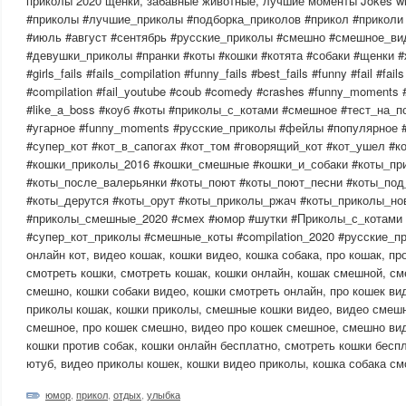
приколы 2020 щенки, забавные животные, лучшие моменты Jokes wit
#приколы #лучшие_приколы #подборка_приколов #прикол #прикол
#июль #август #сентябрь #русские_приколы #смешно #смешное_вид
#девушки_приколы #пранки #коты #кошки #котята #собаки #щенки #ж
#girls_fails #fails_compilation #funny_fails #best_fails #funny #fail #fails
#compilation #fail_youtube #coub #comedy #crashes #funny_moments #c
#like_a_boss #коуб #коты #приколы_с_котами #смешное #тест_на_
#угарное #funny_moments #русские_приколы #фейлы #популярное 
#супер_кот #кот_в_сапогах #кот_том #говорящий_кот #кот_ушел #
#кошки_приколы_2016 #кошки_смешные #кошки_и_собаки #коты_пр
#коты_после_валерьянки #коты_поют #коты_поют_песни #коты_под
#коты_дерутся #коты_орут #коты_приколы_ржач #коты_приколы_но
#приколы_смешные_2020 #смех #юмор #шутки #Приколы_с_котами 
#супер_кот_приколы #смешные_коты #compilation_2020 #русские_пр
онлайн кот, видео кошак, кошки видео, кошка собака, про кошак, пр
смотреть кошки, смотреть кошак, кошки онлайн, кошак смешной, с
смешно, кошки собаки видео, кошки смотреть онлайн, про кошек вид
приколы кошак, кошки приколы, смешные кошки видео, видео смешн
смешное, про кошек смешно, видео про кошек смешное, смешно вид
кошки против собак, кошки онлайн бесплатно, смотреть кошки беспл
ютуб, видео приколы кошек, кошки видео приколы, кошка собака см
юмор
,
прикол
,
отдых
,
улыбка