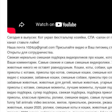
Сегодня в выпуске: Кот украл бюстгальтер хозяйки, СПА -салон от
канал ставьте лайки!
Наша почта 1024zp@gmail.com Присылайте видео и Ваш питомец ста
Открыты для сотрудничества.
Свежая нереально смешная подборка видеороликов про кошек, кото
Ваши комментарии. Самые свежие и самые смешные видеоролики.
животные никого не оставят равнодушным. Кошки, коты, собаки, щен
приколы с котами, приколы про котов, смешные кошки, смешные ко
видео с кошками, забавные кошки, смешные собаки, приколы про со
забавные животные, животные для детей, милые животные, угарны
приколы с котами, смешные моменты, лучшие моменты, лучшая под
видео подборка, супер подборка, свежая подборка, подборка прико
приколы, классные приколы, ролики, смешное видео, самые лучшие
funny fail animals video веселое, милое, прикольное, ржачное, ржак
животные, кошки 2020, ролики, смешные коты и кошки, животные дл