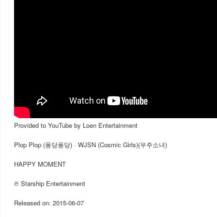
Provided to YouTube by Loen Entertainment
Plop Plop (퐁당퐁당) · WJSN (Cosmic Girls)(우주소녀)
HAPPY MOMENT
℗ Starship Entertainment
Released on: 2015-06-07