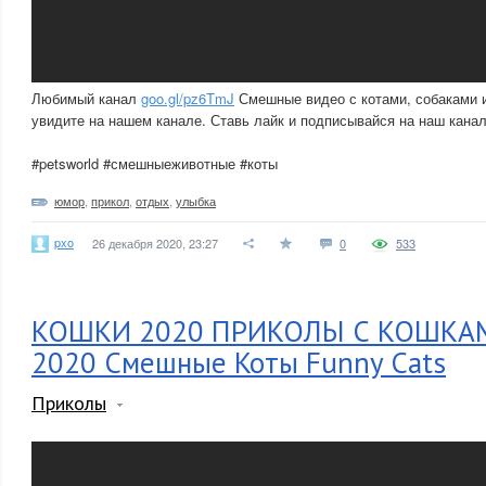
Любимый канал
goo.gl/pz6TmJ
Смешные видео с котами, собаками 
увидите на нашем канале. Ставь лайк и подписывайся на наш кана
#petsworld #смешныеживотные #коты
юмор
,
прикол
,
отдых
,
улыбка
pxo
26 декабря 2020, 23:27
0
533
КОШКИ 2020 ПРИКОЛЫ С КОШКА
2020 Смешные Коты Funny Cats
Приколы