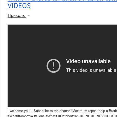
VIDEOS
Приколы
I welcome you!!! Subscribe to the channel!Maximum repost!help a Broth
#Whatiftomorrow #aliens #Whatif #October2020 #EPIC #EPICVIDEOS #e