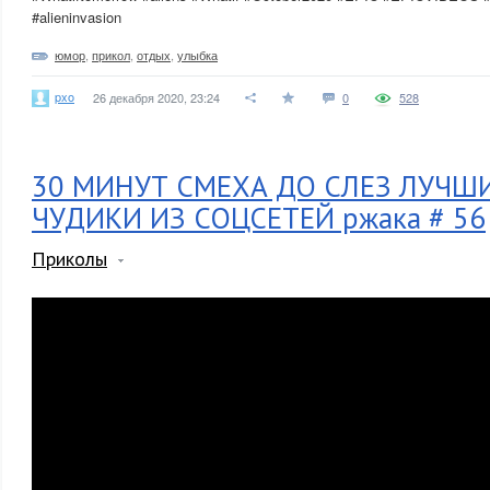
#alieninvasion
юмор
,
прикол
,
отдых
,
улыбка
pxo
26 декабря 2020, 23:24
0
528
30 МИНУТ СМЕХА ДО СЛЕЗ ЛУЧШ
ЧУДИКИ ИЗ СОЦСЕТЕЙ ржака # 56
Приколы