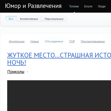
Юмор и Развлечения
Топики
Блоги
Люди
Все
Коллективные
Персональные
Интересные
Новые
Обсуждаемые
TOP
Просматриваемые
ЖУТКОЕ МЕСТО...СТРАШНАЯ ИСТ
НОЧЬ!
Приколы