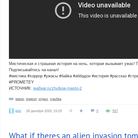
Мистическая и страшная история на ночь, которая вызывает ужас! 
Подписывайтесь на канал!
#мистика #хоррор #ужасы #байка #аббадон #история #рассказ #стр
#PROMETEY
ИСТОЧНИК:
realfear.ru/zhutkoe-mesto-2
юмор
,
прикол
,
отдых
,
улыбка
pxo
26 декабря 2020, 23:25
0
557
What if theres an alien invasion tom