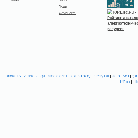
Люди
Активность
BrickUFA
|
ZTark
|
Софт
|
smetafor.ru
|
Техно-Голод
|
ЧеЧу.Ru
|
кино
|
Soft
|
:( 0
РУша
| |
П