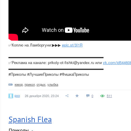
✅Коплю на Ламборгуни:▶▶▶
epic.st/3I1R
▬▬▬▬▬▬▬▬▬▬▬▬▬▬▬▬▬▬▬▬▬▬▬▬▬
✅Реклама на канале: prikoly-ot-fishki@yandex.ru или
vk.com/id54460
▬▬▬▬▬▬▬▬▬▬▬▬▬▬▬▬▬▬▬▬▬▬▬▬▬
#Приколы #ЛучшиеПриколы #ФишкаПриколы
юмор
,
прикол
,
отдых
,
улыбка
pxo
26 декабря 2020, 23:24
0
511
Spanish Flea
Приколы